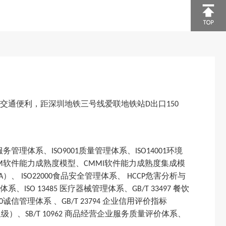
交通便利，距深圳地铁三号线爱联地铁
站
出口
D
150
服务管理体系、
质量管理体系、
环境
ISO9001
ISO14001
软件能力成熟度模型、
软件能力成熟度集成模
M
CMMI
）
、
食品安全管理体系
、
危害分析与
A
ISO22000
HCCP
体系、
医疗器械管理体系、
餐饮
ISO 13485
GB/T 33497
诚信管理体系 、
企业信用评价指标
0
GB/T 23794
星级）、
商品经营企业服务质量评价体系、
SB/T 10962