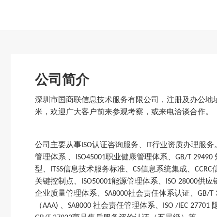
公司简介
深圳市国商联信息技术服务有限公司，注册及办公地
米
，
欢迎广大客户前来参观考察，或来电洽谈合作
。
公司主要
从事
认证咨询服务、
行业资质办理服务
ISO
IT
管理体系 、
职业健康管理体系、
ISO45001
GB/T 29490
型、
信息技术服务标准、
信息系统集成、
ITSS
CS
CCRC
关键控制点
、
能源管理体系
、
供应
ISO50001
ISO 28000
企业质量管理体系、
社会责任体系认证、
SA8000
GB/T
（
、
社会责任管理体系、
AAA)
SA8000
ISO /IEC 27701